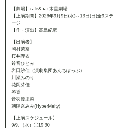
【劇場】cafe&bar 木星劇場
【上演期間】2026年9月9日(水)～13日(日)全9ステ
ージ
【作・演出】高島紀彦
【出演者】
岡村茉奈
桜井理衣
鈴音ひとみ
岩田紗佳（演劇集団あんちぽっぷ）
川瀬みのり
花岡芽佳
琴香
音羽優里菜
朝陽奈みみ(HyperMelty)
【上演スケジュール】
9/9. （水）①19:30