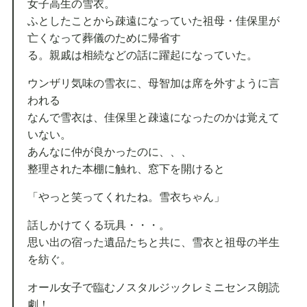
女子高生の雪衣。
ふとしたことから疎遠になっていた祖母・佳保里が
亡くなって葬儀のために帰省す
る。親戚は相続などの話に躍起になっていた。
ウンザリ気味の雪衣に、母智加は席を外すように言
われる
なんで雪衣は、佳保里と疎遠になったのかは覚えて
いない。
あんなに仲が良かったのに、、、
整理された本棚に触れ、窓下を開けると
「やっと笑ってくれたね。雪衣ちゃん」
話しかけてくる玩具・・・。
思い出の宿った遺品たちと共に、雪衣と祖母の半生
を紡ぐ。
オール女子で臨むノスタルジックレミニセンス朗読
劇！