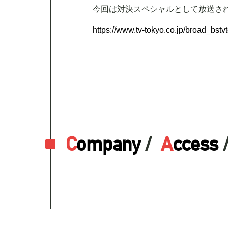
今回は対決スペシャルとして放送さ
https://www.tv-tokyo.co.jp/broad_bs
C
ompany
/
A
ccess