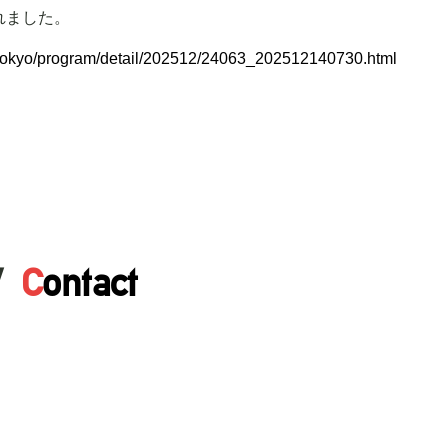
れました。
tvtokyo/program/detail/202512/24063_202512140730.html
/
C
ontact