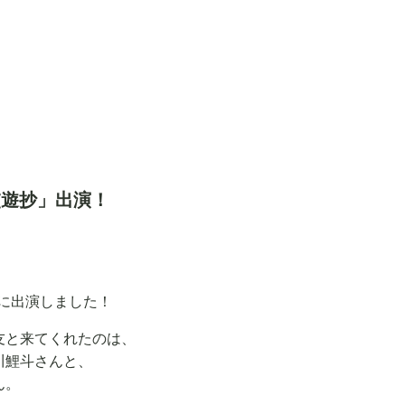
交遊抄」出演！
に出演しました！
友と来てくれたのは、
川鯉斗さんと、
ん。